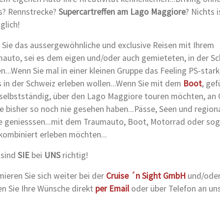
s? Rennstrecke?
Supercartreffen am Lago Maggiore
? Nichts i
lich!
Sie das aussergewöhnliche und exclusive Reisen mit Ihrem
auto, sei es dem eigen und/oder auch gemieteten, in der S
n...Wenn Sie mal in einer kleinen Gruppe das Feeling PS-stark
 in der Schweiz erleben wollen...Wenn Sie mit dem
Boot
, gef
selbstständig, über den Lago Maggiore touren möchten, an 
ie bisher so noch nie gesehen haben...Pässe, Seen und region
 geniesssen...mit dem Traumauto, Boot, Motorrad oder sog
 kombiniert erleben möchten...
 sind
SIE
bei
UNS
richtig!
mieren Sie sich weiter bei der
Cruise ´n Sight GmbH
und/ode
n Sie Ihre Wünsche direkt
per Email
oder über Telefon an uns