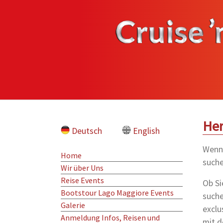
Zum Hauptinhalt springen
Her
Deutsch
English
Wenn 
Home
suche
Wir über Uns
Reise Events
Ob S
Bootstour Lago Maggiore Events
suche
Galerie
exclu
Anmeldung Infos, Reisen und
mit d