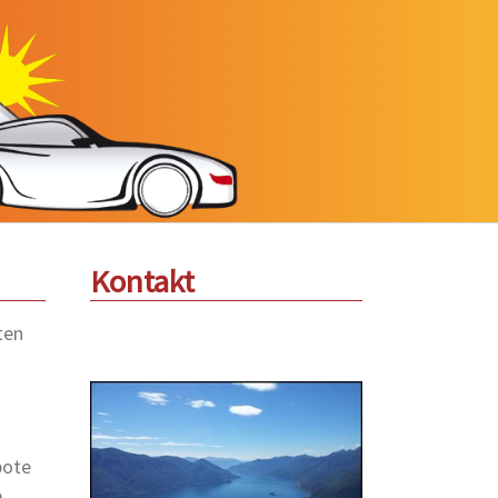
Kontakt
ten
n
bote
e