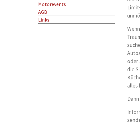
Motorevents
Limit
AGB
unmög
Links
Wenn 
Traum
suche
Autos
oder 
die S
Küche
alles
Dann
Infor
sende