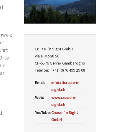
st
chweiz
er
Cruise ´n Sight GmbH
ührt
Via ai Monti 56
Orte
CH-6576 Gerra/ Gambarogno
ale
Telefon: +41 (0)76 499 29 08
ar
Email:
info(at)cruise-n-
sight.ch
Web:
www.cruise-n-
sight.ch
r
!
YouTube:
Cruise `n Sight
GmbH